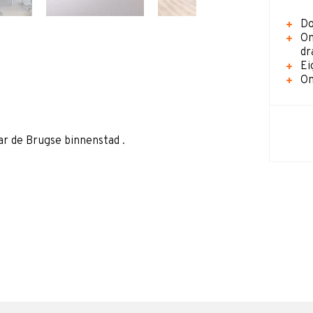
D
On
dr
Ei
On
ar de Brugse binnenstad .