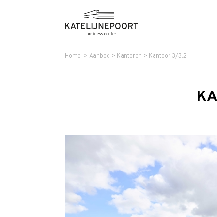
Home
>
Aanbod
>
Kantoren
>
Kantoor 3/3.2
KA