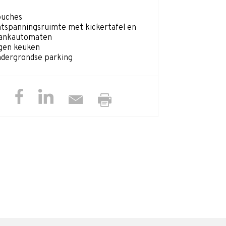
ouches
tspanningsruimte met kickertafel en
ankautomaten
gen keuken
dergrondse parking