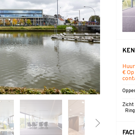
KE
Huur
€ Op 
cont
Opper
Zicht
Ring
FAC