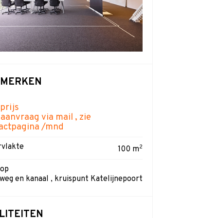
NMERKEN
prijs
aanvraag via mail , zie
actpagina /mnd
vlakte
2
100 m
 op
weg en kanaal , kruispunt Katelijnepoort
ILITEITEN